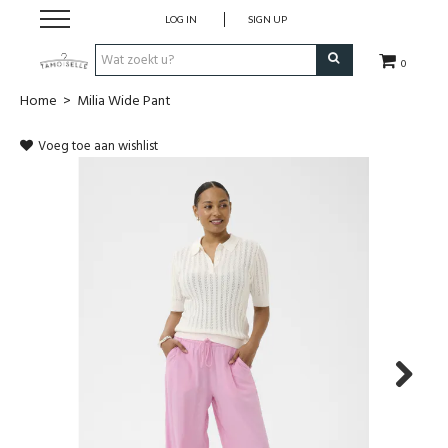
LOG IN
SIGN UP
0
Home
>
Milia Wide Pant
New in!
Voeg toe aan wishlist
Merken
Dameskleding
Cadeaubon
Accessoires
Blog
Next