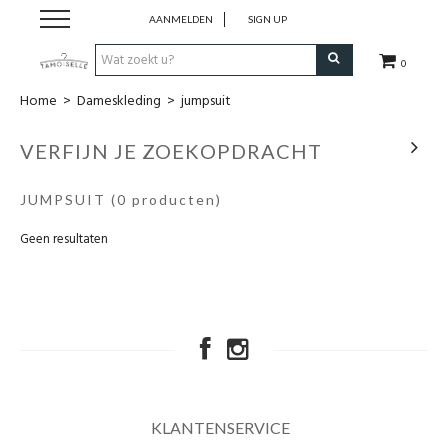
AANMELDEN
SIGN UP
0
Home
>
Dameskleding
>
jumpsuit
New in!
VERFIJN JE ZOEKOPDRACHT
Merken
JUMPSUIT
(0 producten)
Dameskleding
Geen resultaten
Cadeaubon
Accessoires
Blog
KLANTENSERVICE